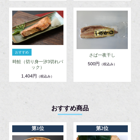
さば一夜干し
時鮭（切り身一汐3切れパ
500円
（税込み）
ック）
1,404円
（税込み）
おすすめ商品
第1位
第2位