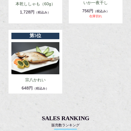
いか一夜干し
本乾ししゃも（60g）
756円
（税込み）
1,728円
（税込み）
在庫切れ
第5位
宗八かれい
648円
（税込み）
SALES RANKING
販売数ランキング