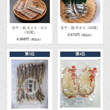
生干：箱 大メス・オス
生干：箱 中オス（40尾）
（30尾）
3,672円
（税込み）
4,968円
（税込み）
第3位
第4位