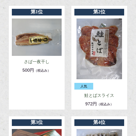
第1位
第2位
さば一夜干し
500円
（税込み）
鮭とばスライス
972円
（税込み）
第3位
第4位