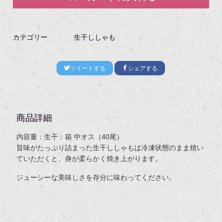
カテゴリー
生干ししゃも
ツイートする
シェアする
商品詳細
内容量：生干：箱 中オス（40尾）
旨味がたっぷり詰まった生干ししゃもは冷凍状態のまま焼い
ていただくと、身が柔らかく焼き上がります。
ジューシーな美味しさを存分に味わってください。