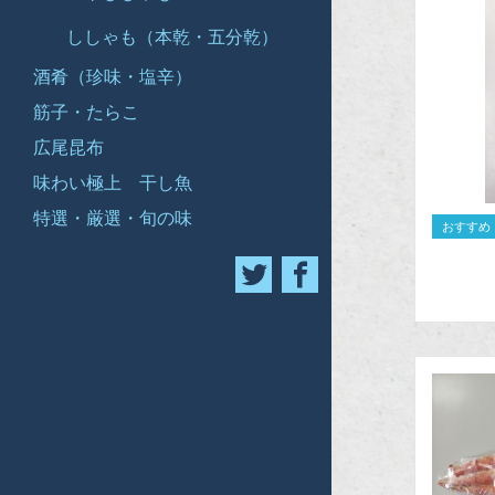
ししゃも（本乾・五分乾）
酒肴（珍味・塩辛）
筋子・たらこ
広尾昆布
味わい極上 干し魚
特選・厳選・旬の味