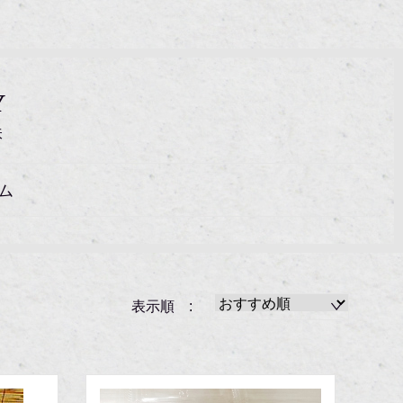
Y
味
ム
表示順 :