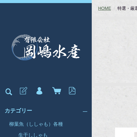
HOME
特選・厳
カテゴリー
柳葉魚（ししゃも）各種
生干ししゃも