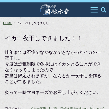
HOME
イカ一夜干しできました！！
イカ一夜干しできました！！
昨年までは不漁でなかなかできなかったイカの一
夜干し。
今度は漁獲制限で冬場にはイカをとることができ
なくなってしまったので
数量は限定されますが、なんとか一夜干しを作る
ことができました。
炙って一味マヨネーズでお召し上がりください。
商品ページ →
イカ一夜干し| （有）岡嶋水産 (okajima-suisan.com)